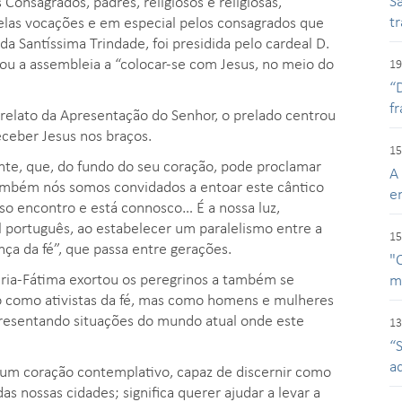
Sa
Consagrados, padres, religiosos e religiosas,
t
pelas vocações e em especial pelos consagrados que
 da Santíssima Trindade, foi presidida pelo cardeal D.
tou a assembleia a “colocar-se com Jesus, no meio do
19
“
f
relato da Apresentação do Senhor, o prelado centrou
ceber Jesus nos braços.
15
te, que, do fundo do seu coração, pode proclamar
A
ambém nós somos convidados a entoar este cântico
e
so encontro e está connosco… É a nossa luz,
al português, ao estabelecer um paralelismo entre a
15
nça da fé”, que passa entre gerações.
"
eiria-Fátima exortou os peregrinos a também se
m
o como ativistas da fé, mas como homens e mulheres
presentando situações do mundo atual onde este
13
“
a
r um coração contemplativo, capaz de discernir como
s nossas cidades; significa querer ajudar a levar a