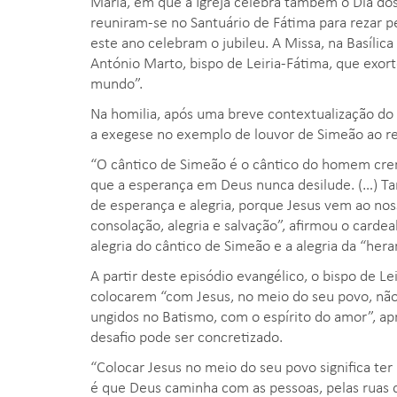
Maria, em que a Igreja celebra também o Dia dos 
reuniram-se no Santuário de Fátima para rezar 
este ano celebram o jubileu. A Missa, na Basílica
António Marto, bispo de Leiria-Fátima, que exor
mundo”.
Na homilia, após uma breve contextualização do 
a exegese no exemplo de louvor de Simeão ao re
“O cântico de Simeão é o cântico do homem cren
que a esperança em Deus nunca desilude. (…) T
de esperança e alegria, porque Jesus vem ao nos
consolação, alegria e salvação”, afirmou o carde
alegria do cântico de Simeão e a alegria da “hera
A partir deste episódio evangélico, o bispo de L
colocarem “com Jesus, no meio do seu povo, nã
ungidos no Batismo, com o espírito do amor”, a
desafio pode ser concretizado.
“Colocar Jesus no meio do seu povo significa te
é que Deus caminha com as pessoas, pelas ruas da