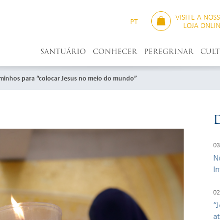
VISITE A NOS
PT
LOJA ONLI
SANTUÁRIO
CONHECER
PEREGRINAR
CUL
minhos para “colocar Jesus no meio do mundo”
03
N
I
02
“J
a