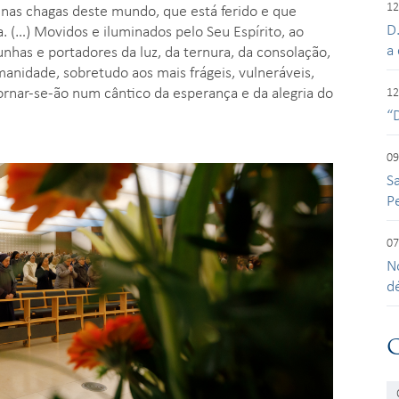
12
s nas chagas deste mundo, que está ferido e que
D
a. (…) Movidos e iluminados pelo Seu Espírito, ao
a 
nhas e portadores da luz, da ternura, da consolação,
nidade, sobretudo aos mais frágeis, vulneráveis,
tornar-se-ão num cântico da esperança e da alegria do
12
“
09
S
P
07
N
d