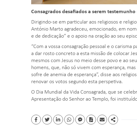
Consagrados desafiados a serem testemunho
Dirigindo-se em particular aos religiosos e religi
António Marto agradeceu, emocionado, em nome 
e de dedicação” e o apoio na oração ao seu epis
“Com a vossa consagração pessoal e o carisma pa
a dar rosto concreto a esta missão de colocar Je
mesmos com Jesus no meio desse povo e ao seu 
homens, que, não só vivem com esperança, mas
sofre de anemia de esperança”, disse aos religio
renovar os votos segundo esta perspetiva.
O Dia Mundial da Vida Consagrada, que se celebra
Apresentação do Senhor ao Templo, foi instituído 
Facebook
Twitter
Linkedin
whatsapp
facebook messenger
PDF
Email
Share