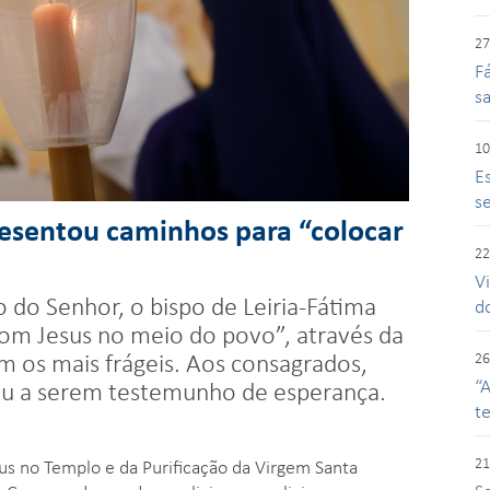
27
F
s
10
E
se
esentou caminhos para “colocar
22
V
 do Senhor, o bispo de Leiria-Fátima
d
com Jesus no meio do povo”, através da
m os mais frágeis. Aos consagrados,
26
“
iou a serem testemunho de esperança.
t
21
s no Templo e da Purificação da Virgem Santa