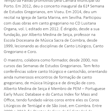
Tempo da Paixão promovido pela Câmara Municipal do
Porto. Em 2012, deu o concerto inaugural da 61ª Semana
de Estudos Gregorianos, em Viseu. Em 2014, deu um
recital na Igreja de Santa Marina, em Sevilha. Participou
com duas obras em canto gregoriano no CD Lusitana
Organa, vol. I, editado em 2012. É dirigido, desde a sua
fundação, por Alberto Medina de Seiça, professor na
Escola Diocesana de Música Sacra de Coimbra, desde
1999, lecionando as disciplinas de Canto Litúrgico, Canto
Gregoriano e Coro.
O maestro, colabora como formador, desde 2000, nos
cursos das Semanas de Estudos Gregorianos. Tem feito
conferê̂ncias sobre canto litúrgico e cantochão, orientando
ainda numerosos encontros de formação de canto
gregoriano, de música litúrgica e de direção de coro.
Alberto Medina de Seiça é Membro de PEM – Portuguese
Early Music Database e do Cantus Index for Mass and
Office, tendo fundado vários coros entre eles os Coros
Litúrgicos de Tentúgal e de São José, em Coimbra. Entre