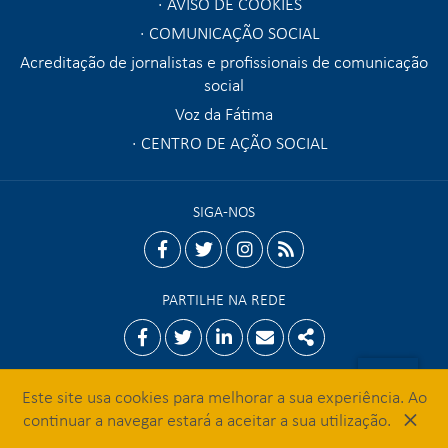
AVISO DE COOKIES
COMUNICAÇÃO SOCIAL
Acreditação de jornalistas e profissionais de comunicação
social
Voz da Fátima
CENTRO DE AÇÃO SOCIAL
SIGA-NOS
facebook
twitter
instagram
rss
PARTILHE NA REDE
Facebook
Twitter
Linkedin
Email
Share
Este site usa cookies para melhorar a sua experiência. Ao
×
© 2026 Santuário de Fátima
continuar a navegar estará a aceitar a sua utilização.