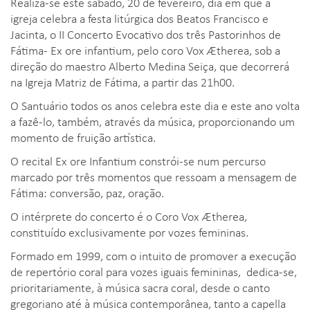
Realiza-se este sábado, 20 de fevereiro, dia em que a
igreja celebra a festa litúrgica dos Beatos Francisco e
Jacinta, o II Concerto Evocativo dos três Pastorinhos de
Fátima- Ex ore infantium, pelo coro Vox Ætherea, sob a
direção do maestro Alberto Medina Seiça, que decorrerá
na Igreja Matriz de Fátima, a partir das 21h00.
O Santuário todos os anos celebra este dia e este ano volta
a fazê-lo, também, através da música, proporcionando um
momento de fruição artística.
O recital Ex ore Infantium constrói-se num percurso
marcado por três momentos que ressoam a mensagem de
Fátima: conversão, paz, oração.
O intérprete do concerto é o Coro Vox Ætherea,
constituído exclusivamente por vozes femininas.
Formado em 1999, com o intuito de promover a execução
de repertório coral para vozes iguais femininas, dedica-se,
prioritariamente, à música sacra coral, desde o canto
gregoriano até à música contemporânea, tanto a capella