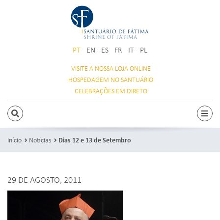
PT
EN
ES
FR
IT
PL
VISITE A NOSSA
LOJA ONLINE
HOSPEDAGEM
NO SANTUÁRIO
CELEBRAÇÕES
EM DIRETO
PESQUISAR
Alte
Início
Notícias
Dias 12 e 13 de Setembro
29 DE AGOSTO, 2011