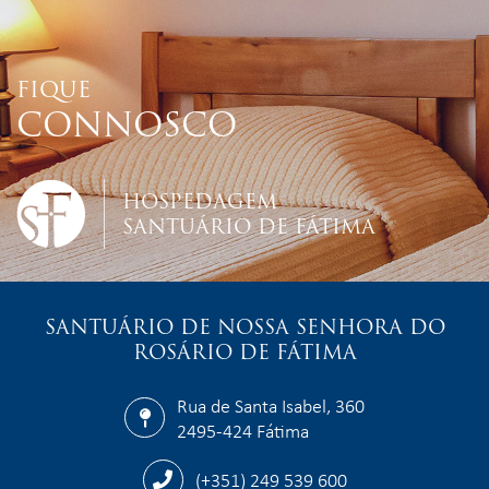
FIQUE
CONNOSCO
HOSPEDAGEM
SANTUÁRIO DE FÁTIMA
SANTUÁRIO DE NOSSA SENHORA DO
ROSÁRIO DE FÁTIMA
Rua de Santa Isabel, 360
2495-424 Fátima
(+351) 249 539 600