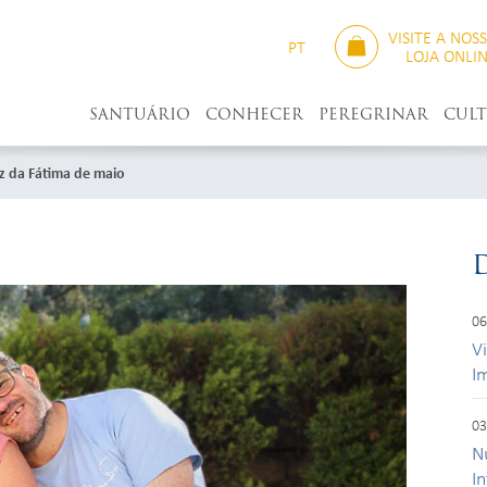
VISITE A NOS
PT
LOJA ONLI
SANTUÁRIO
CONHECER
PEREGRINAR
CUL
z da Fátima de maio
06
V
I
03
N
I