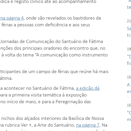
“
édica e registo clínico até ao acompanhamento
t
,
na página 4
, onde são revelados os bastidores da
21
 férias a pessoas com deficiência e aos seus
Sa
t
da Jornadas de Comunicação do Santuário de Fátima
enções dos principais oradores do encontro que, no
19
tes à volta do tema “A comunicação como instrumento
“
f
participantes de um campo de férias que reúne há mais
15
átima.
A
 a acontecer no Santuário de Fátima,
a edição dá
e
ara a primeira visita temática à exposição
o início de maio, e para a Peregrinação das
15
"
nichos dos alçados interiores da Basílica de Nossa
m
a rubrica Ver +, a Arte do Santuário,
na página 7
. Na