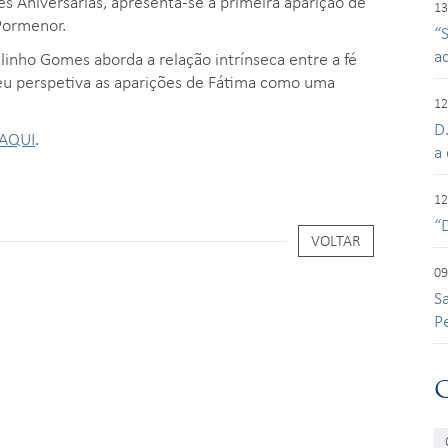
es Aniversárias, apresenta-se a primeira aparição de
13
Pormenor.
“
a
alinho Gomes aborda a relação intrínseca entre a fé
omeu perspetiva as aparições de Fátima como uma
12
D
AQUI
.
a 
12
“
VOLTAR
09
S
P