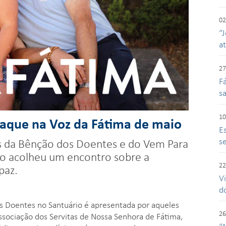
02
“J
a
27
F
s
10
taque na Voz da Fátima de maio
E
se
s da Bênção dos Doentes e do Vem Para
o acolheu um encontro sobre a
22
paz.
V
d
 Doentes no Santuário é apresentada por aqueles
26
ssociação dos Servitas de Nossa Senhora de Fátima,