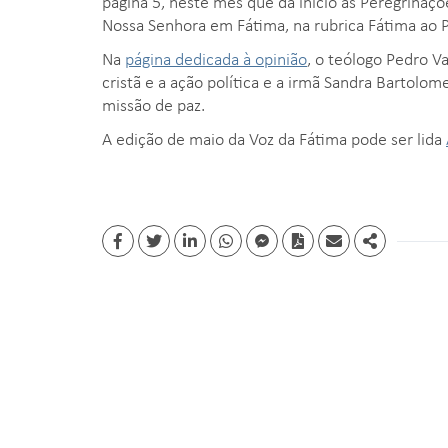
página 5, neste mês que dá início às Peregrinaçõ
Nossa Senhora em Fátima, na rubrica Fátima ao 
Na
página dedicada à opinião
, o teólogo Pedro V
cristã e a ação política e a irmã Sandra Bartol
missão de paz.
A edição de maio da Voz da Fátima pode ser lida
Facebook
Twitter
Linkedin
whatsapp
facebook messenger
PDF
Email
Share