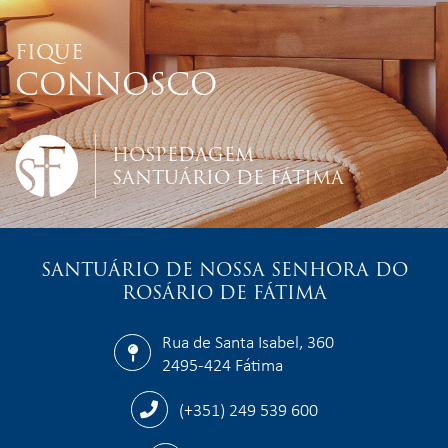
FIQUE
CONNOSCO
HOSPEDAGEM
SANTUÁRIO DE FÁTIMA
SANTUÁRIO DE NOSSA SENHORA DO
ROSÁRIO DE FÁTIMA
Rua de Santa Isabel, 360
2495-424 Fátima
(+351) 249 539 600