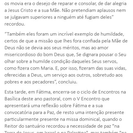
os movia era o desejo de reparar e consolar, de dar alegria
a Jesus Cristo e a sua Mãe. Não pretendiam aplausos nem
se julgavam superiores a ninguém até fugiam deles”
recordou.
“Também eles foram um incrível exemplo de humildade,
certos de que a missão que lhes fora confiada pela Mãe de
Deus não se devia aos seus méritos, mas ao amor
misericordioso do bom Deus que, Se dignara pousar o Seu
olhar sobre a humilde condição daqueles Seus servos,
como fizera com Maria. E, por isso, fizeram das suas vidas,
oferecidas a Deus, um serviço aos outros, sobretudo aos
pobres e aos pecadores”, concluiu.
Esta tarde, em Fátima, encerra-se o ciclo de Encontros na
Basílica deste ano pastoral, com o V Encontro que
apresentará uma reflexão sobre Fátima e a sua
convocatória para a Paz, de resto uma intenção presente
particularmente presente na missa dominical, quando o
Reitor do santuário recordou a necessidade de paz "na
Terra de Jesus, em Israel e na Palestina", mas também "na