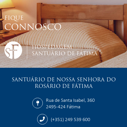
FIQUE
CONNOSCO
HOSPEDAGEM
SANTUÁRIO DE FÁTIMA
SANTUÁRIO DE NOSSA SENHORA DO
ROSÁRIO DE FÁTIMA
Rua de Santa Isabel, 360
2495-424 Fátima
(+351) 249 539 600