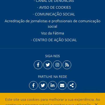
CANAL DE DENÚNCIAS
AVISO DE COOKIES
COMUNICAÇÃO SOCIAL
Acreditação de jornalistas e profissionais de comunicação
social
Voz da Fátima
CENTRO DE AÇÃO SOCIAL
SIGA-NOS
facebook
twitter
instagram
rss
PARTILHE NA REDE
Facebook
Twitter
Linkedin
Email
Share
Este site usa cookies para melhorar a sua experiência. Ao
×
© 2026 Santuário de Fátima
continuar a navegar estará a aceitar a sua utilização.