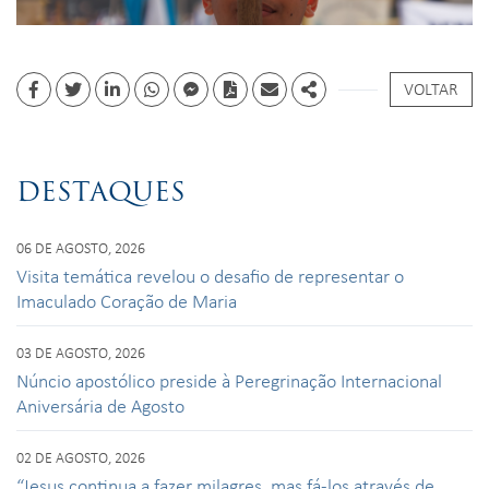
VOLTAR
Facebook
Twitter
Linkedin
whatsapp
facebook messenger
PDF
Email
Share
DESTAQUES
06 DE AGOSTO, 2026
Visita temática revelou o desafio de representar o
Imaculado Coração de Maria
03 DE AGOSTO, 2026
Núncio apostólico preside à Peregrinação Internacional
Aniversária de Agosto
02 DE AGOSTO, 2026
“Jesus continua a fazer milagres, mas fá-los através de