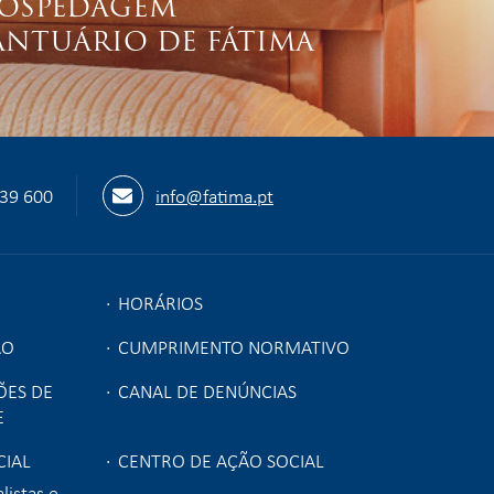
OSPEDAGEM
ANTUÁRIO DE FÁTIMA
539 600
info@fatima.pt
HORÁRIOS
ÃO
CUMPRIMENTO NORMATIVO
ÕES DE
CANAL DE DENÚNCIAS
E
IAL
CENTRO DE AÇÃO SOCIAL
listas e