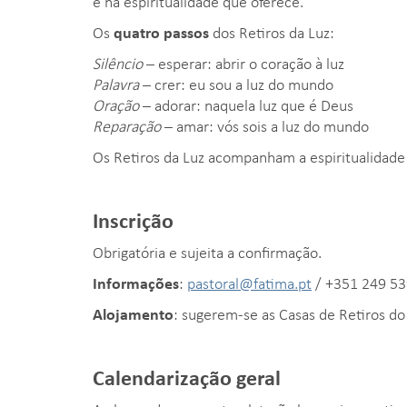
e na espiritualidade que oferece.
Os
quatro passos
dos Retiros da Luz:
Silêncio
– esperar: abrir o coração à luz
Palavra
– crer: eu sou a luz do mundo
Oração
– adorar: naquela luz que é Deus
Reparação
– amar: vós sois a luz do mundo
Os Retiros da Luz acompanham a espiritualidade 
Inscrição
Obrigatória e sujeita a confirmação.
Informações
:
pastoral@fatima.pt
/ +351 249 53
Alojamento
: sugerem-se as Casas de Retiros do
Calendarização geral