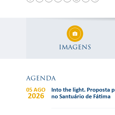
Facebook
Twitter
Linkedin
whatsapp
facebook messenger
PDF
Email
Share
IMAGENS
AGENDA
05 AGO
Into the light. Proposta 
2026
no Santuário de Fátima