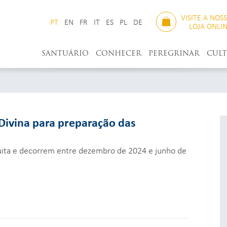
VISITE A NOS
PT
EN
FR
IT
ES
PL
DE
LOJA ONLI
SANTUÁRIO
CONHECER
PEREGRINAR
CUL
 Divina para preparação das
tuita e decorrem entre dezembro de 2024 e junho de