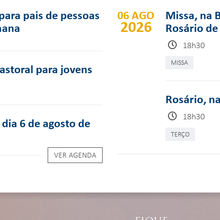
para pais de pessoas
06 AGO
Missa, na 
2026
mana
Rosário de
18h30
MISSA
pastoral para jovens
Rosário, n
18h30
dia 6 de agosto de
TERÇO
VER AGENDA