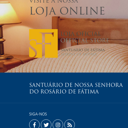
VISITE A NOSSA
LOJA ONLINE
SANTUÁRIO DE NOSSA SENHORA
DO ROSÁRIO DE FÁTIMA
SIGA-NOS
facebook
twitter
instagram
rss