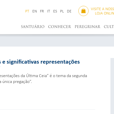
VISITE A NOS
PT
EN
FR
IT
ES
PL
DE
LOJA ONLI
SANTUÁRIO
CONHECER
PEREGRINAR
CUL
 e significativas representações
”
resentações da Última Ceia” é o tema da segunda
 a única pregação”.