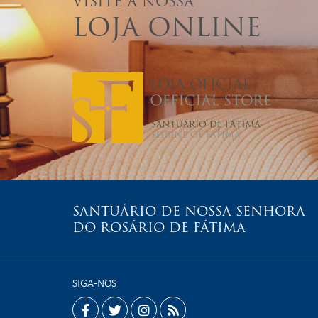
VISITE A NOSSA
LOJA ONLINE
SANTUÁRIO DE NOSSA SENHORA
DO ROSÁRIO DE FÁTIMA
SIGA-NOS
facebook
twitter
instagram
rss