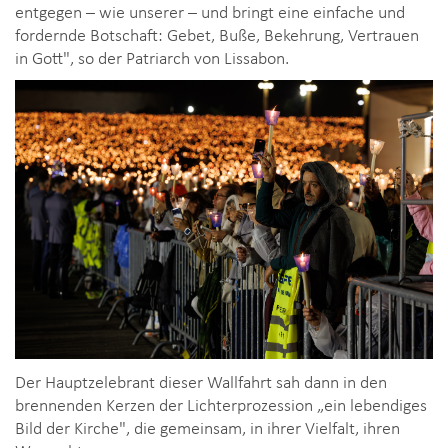
entgegen – wie unserer – und bringt eine einfache und
fordernde Botschaft: Gebet, Buße, Bekehrung, Vertrauen
in Gott", so der Patriarch von Lissabon.
Der Hauptzelebrant dieser Wallfahrt sah dann in den
brennenden Kerzen der Lichterprozession „ein lebendiges
Bild der Kirche", die gemeinsam, in ihrer Vielfalt, ihren