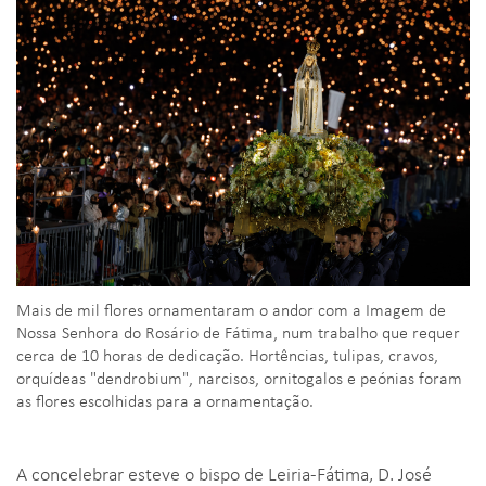
Mais de mil flores ornamentaram o andor com a Imagem de
Nossa Senhora do Rosário de Fátima, num trabalho que requer
cerca de 10 horas de dedicação. Hortências, tulipas, cravos,
orquídeas "dendrobium", narcisos, ornitogalos e peónias foram
as flores escolhidas para a ornamentação.
A concelebrar esteve o bispo de Leiria-Fátima, D. José