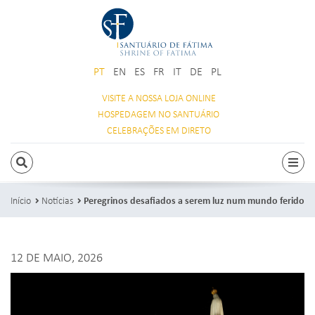
PT
EN
ES
FR
IT
DE
PL
VISITE A NOSSA
LOJA ONLINE
HOSPEDAGEM
NO SANTUÁRIO
CELEBRAÇÕES
EM DIRETO
PESQUISAR
Alte
Início
Notícias
Peregrinos desafiados a serem luz num mundo ferido
12 DE MAIO, 2026