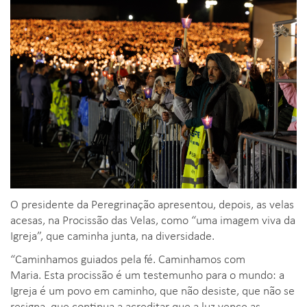
O presidente da Peregrinação apresentou, depois, as velas
acesas, na Procissão das Velas, como “uma imagem viva da
Igreja”, que caminha junta, na diversidade.
“Caminhamos guiados pela fé. Caminhamos com
Maria. Esta procissão é um testemunho para o mundo: a
Igreja é um povo em caminho, que não desiste, que não se
resigna, que continua a acreditar que a luz vence as