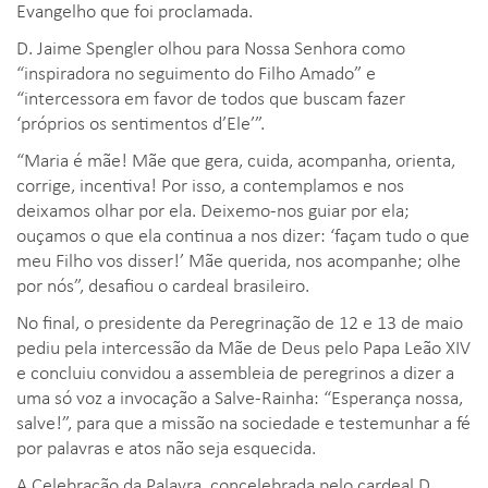
Evangelho que foi proclamada.
D. Jaime Spengler olhou para Nossa Senhora como
“inspiradora no seguimento do Filho Amado” e
“intercessora em favor de todos que buscam fazer
‘próprios os sentimentos d’Ele’”.
“Maria é mãe! Mãe que gera, cuida, acompanha, orienta,
corrige, incentiva! Por isso, a contemplamos e nos
deixamos olhar por ela. Deixemo-nos guiar por ela;
ouçamos o que ela continua a nos dizer: ‘façam tudo o que
meu Filho vos disser!’ Mãe querida, nos acompanhe; olhe
por nós”, desafiou o cardeal brasileiro.
No final, o presidente da Peregrinação de 12 e 13 de maio
pediu pela intercessão da Mãe de Deus pelo Papa Leão XIV
e concluiu convidou a assembleia de peregrinos a dizer a
uma só voz a invocação a Salve-Rainha: “Esperança nossa,
salve!”, para que a missão na sociedade e testemunhar a fé
por palavras e atos não seja esquecida.
A Celebração da Palavra, concelebrada pelo cardeal D.