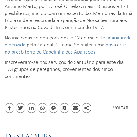
António Marto, por D. José Ornelas, mais 18 bispos e 171
presbíteros, iniciou com um excerto das Memórias da Irmã
Lúcia onde é recordada a aparição de Nossa Senhora aos
Pastorinhos na Cova da Iria, em maio de 1917.
No início das celebrações deste 12 de maio,
foi inaugurada
e benzida
pelo cardeal D. Jaime Spengler, uma
nova cruz
no presbitério da Capelinha das Aparições
.
Inscreveram-se nos serviços do Santuário para este dia
173 grupos de peregrinos, provenientes dos cinco
continentes.
VOLTAR
Facebook
Twitter
Linkedin
whatsapp
facebook messenger
PDF
Email
Share
DESTAQUES