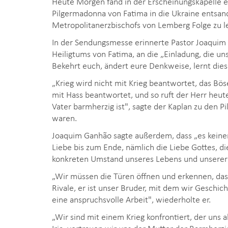
Heute Morgen fand in der Erscheinungskapelle ei
Pilgermadonna von Fatima in die Ukraine entsand
Metropolitanerzbischofs von Lemberg Folge zu le
In der Sendungsmesse erinnerte Pastor Joaquim 
Heiligtums von Fatima, an die „Einladung, die uns
Bekehrt euch, ändert eure Denkweise, lernt diese
„Krieg wird nicht mit Krieg beantwortet, das Bö
mit Hass beantwortet, und so ruft der Herr heut
Vater barmherzig ist", sagte der Kaplan zu den P
waren.
Joaquim Ganhão sagte außerdem, dass „es keine
Liebe bis zum Ende, nämlich die Liebe Gottes, di
konkreten Umstand unseres Lebens und unserer
„Wir müssen die Türen öffnen und erkennen, dass 
Rivale, er ist unser Bruder, mit dem wir Geschic
eine anspruchsvolle Arbeit", wiederholte er.
„Wir sind mit einem Krieg konfrontiert, der uns al
Iria, vertrauen wir uns der Mutter der Barmherzi