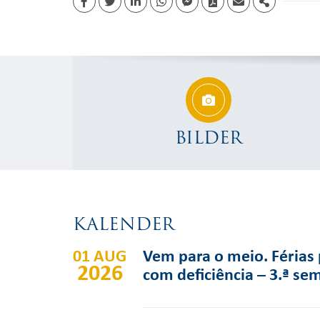
Facebook
Twitter
Linkedin
whatsapp
facebook messenger
PDF
Email
Share
BILDER
KALENDER
01 AUG
Vem para o meio. Férias 
2026
com deficiência – 3.ª se