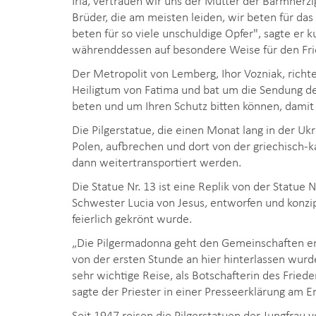
Brüder, die am meisten leiden, wir beten für das
beten für so viele unschuldige Opfer", sagte er
währenddessen auf besondere Weise für den Fr
Der Metropolit von Lemberg, Ihor Vozniak, richt
Heiligtum von Fatima und bat um die Sendung der
beten und um Ihren Schutz bitten können, damit 
Die Pilgerstatue, die einen Monat lang in der Uk
Polen, aufbrechen und dort von der griechisch
dann weitertransportiert werden.
Die Statue Nr. 13 ist eine Replik von der Statue 
Schwester Lucia von Jesus, entworfen und konzi
feierlich gekrönt wurde.
„Die Pilgermadonna geht den Gemeinschaften ent
von der ersten Stunde an hier hinterlassen wurde
sehr wichtige Reise, als Botschafterin des Friede
sagte der Priester in einer Presseerklärung am E
Seit 1947 reisen die Pilgerstatuen der Jungfrau 