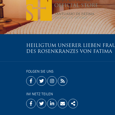
HEILIGTUM UNSERER LIEBEN FRA
DES ROSENKRANZES VON FATIMA
FOLGEN SIE UNS
facebook
twitter
instagram
rss
IM NETZ TEILEN
Facebook
Twitter
Linkedin
Email
Share