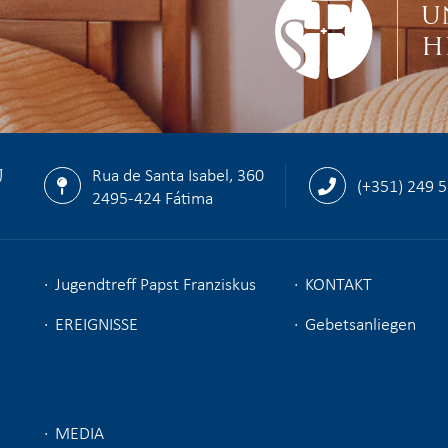
U
H
U
Rua de Santa Isabel, 360
(+351) 249 
2495-424 Fátima
Jugendtreff Papst Franziskus
KONTAKT
EREIGNISSE
Gebetsanliegen
MEDIA