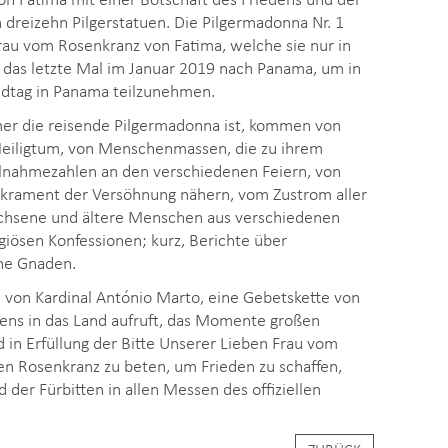
 dreizehn Pilgerstatuen. Die Pilgermadonna Nr. 1
Frau vom Rosenkranz von Fatima, welche sie nur in
, das letzte Mal im Januar 2019 nach Panama, um in
dtag in Panama teilzunehmen.
er die reisende Pilgermadonna ist, kommen von
Heiligtum, von Menschenmassen, die zu ihrem
ilnahmezahlen an den verschiedenen Feiern, von
akrament der Versöhnung nähern, vom Zustrom aller
achsene und ältere Menschen aus verschiedenen
giösen Konfessionen; kurz, Berichte über
che Gnaden.
 von Kardinal António Marto, eine Gebetskette von
dens in das Land aufruft, das Momente großen
in Erfüllung der Bitte Unserer Lieben Frau vom
den Rosenkranz zu beten, um Frieden zu schaffen,
der Fürbitten in allen Messen des offiziellen