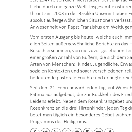
Liebe durch die ganze Welt. Insgesamt existieren
thront seit 2003 in der Basilika Unserer Lieben 
absolut außergewöhnlichen Situationen verlässt
Anwesenheit von Papst Franziskus am Weltjugen
Vom ersten Ausgang bis heute, welche auch imm
allen Seiten außergewöhnliche Berichte an das 
Besuch erscheinen, von nie zuvor gesehenen Te
einer großen Anzahl von Büßern, die sich dem S
Arten von Menschen: Kinder, Jugendliche, Erw
sozialen Kontexten und sogar verschiedenen reli
bedeutende pastorale Früchte und erlangte rei
Seit dem 21. Februar wird jeden Tag, auf Wunsch
Fatima aus aufgebaut, die zur Rückkehr des Frie
Leidens erlebt. Neben dem Rosenkranzgebet und 
Rosenkranz an die drei Hirtenkinder, jeden Tag 
betet man täglich ein besonderes Gebet während 
Programms des Heiligtums.