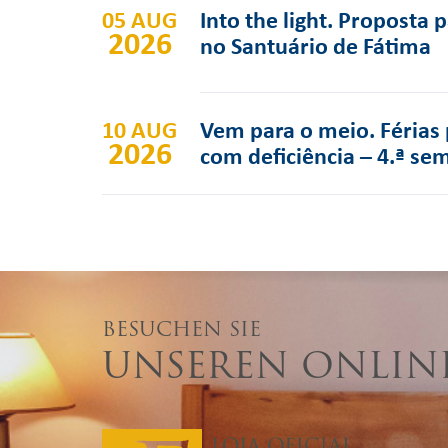
05 AUG
Into the light. Proposta 
2026
no Santuário de Fátima
10 AUG
Vem para o meio. Férias 
2026
com deficiência – 4.ª se
BESUCHEN SIE
UNSEREN ONLIN