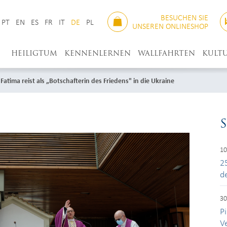
BESUCHEN SIE
PT
EN
ES
FR
IT
DE
PL
UNSEREN ONLINESHOP
HEILIGTUM
KENNENLERNEN
WALLFAHRTEN
KULT
Fatima reist als „Botschafterin des Friedens" in die Ukraine
10
2
d
30
Pi
V