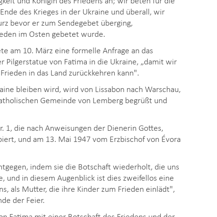
 Ende des Krieges in der Ukraine und überall, wir
 kurz bevor er zum Sendegebet überging,
ieden im Osten gebetet wurde.
ete am 10. März eine formelle Anfrage an das
 Pilgerstatue von Fatima in die Ukraine, „damit wir
Frieden in das Land zurückkehren kann".
raine bleiben wird, wird von Lissabon nach Warschau,
-katholischen Gemeinde von Lemberg begrüßt und
Nr. 1, die nach Anweisungen der Dienerin Gottes,
piert, und am 13. Mai 1947 vom Erzbischof von Évora
gegen, indem sie die Botschaft wiederholt, die uns
, und in diesem Augenblick ist dies zweifellos eine
ns, als Mutter, die ihre Kinder zum Frieden einlädt",
nde der Feier.
von Fatima mit einer Botschaft des Friedens und der