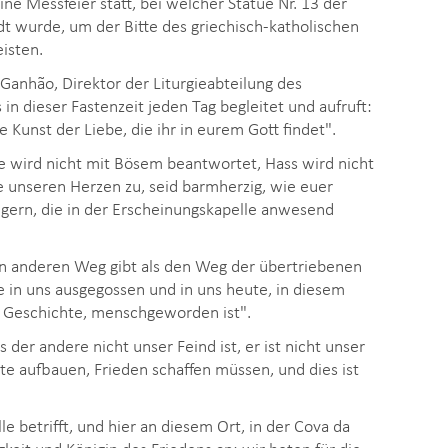
ne Messfeier statt, bei welcher Statue Nr. 13 der
t wurde, um der Bitte des griechisch-katholischen
isten.
Ganhão, Direktor der Liturgieabteilung des
 in dieser Fastenzeit jeden Tag begleitet und aufruft:
 Kunst der Liebe, die ihr in eurem Gott findet".
se wird nicht mit Bösem beantwortet, Hass wird nicht
e unseren Herzen zu, seid barmherzig, wie euer
ilgern, die in der Erscheinungskapelle anwesend
n anderen Weg gibt als den Weg der übertriebenen
e in uns ausgegossen und in uns heute, in diesem
 Geschichte, menschgeworden ist".
der andere nicht unser Feind ist, er ist nicht unser
hte aufbauen, Frieden schaffen müssen, und dies ist
le betrifft, und hier an diesem Ort, in der Cova da
gkeit und Königin des Friedens an; wir beten für die