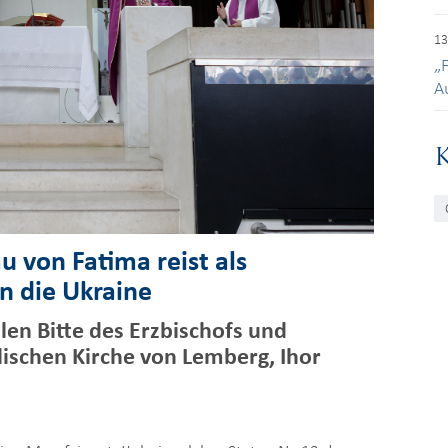
13
„F
A
au von Fatima reist als
in die Ukraine
llen Bitte des Erzbischofs und
lischen Kirche von Lemberg, Ihor