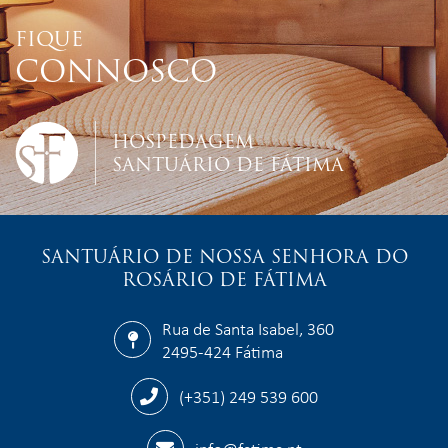
FIQUE
CONNOSCO
HOSPEDAGEM
SANTUÁRIO DE FÁTIMA
SANTUÁRIO DE NOSSA SENHORA DO
ROSÁRIO DE FÁTIMA
Rua de Santa Isabel, 360
2495-424 Fátima
(+351) 249 539 600
info@fatima.pt