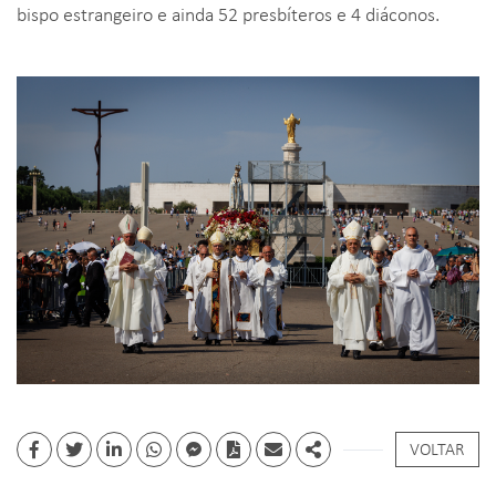
bispo estrangeiro e ainda 52 presbíteros e 4 diáconos.
VOLTAR
Facebook
Twitter
Linkedin
whatsapp
facebook messenger
PDF
Email
Share