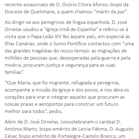
recente assassinato de D. Osório Citora Afonso, bispo da
Diocese de Quelimane, a quem chamou "mártir da paz".
Ao dirigir-se aos peregrinos de língua espanhola, D. José
Ornelas saudou a “Igreja irmã de Espanha” e referiu-se à
visita que o Papa Leão XIV fez àquele país, em especial às
Ilhas Canárias, onde o Sumo Pontífice contactou com “uma
das grandes tragédias do nosso tempo: as migrações de
milhões de pessoas que, desesperadas pela guerra e pela
miséria, procuram justiça e segurança para as suas
famílias”.
"Que Maria, que foi migrante, refugiada e peregrina,
acompanhe a missão da Igreja e dos povos, e nos abra os
corações para orar e integrar aqueles que procuram as
nossas praias e aeroportos para construir um futuro
melhor para todos”, pediu.
Além de D. José Ornelas, concelebraram o cardeal D.
António Marto, bispo emérito de Leiria-Fátima, D. Augusto
César, bispo emérito de Portalegre-Castelo Branco, um