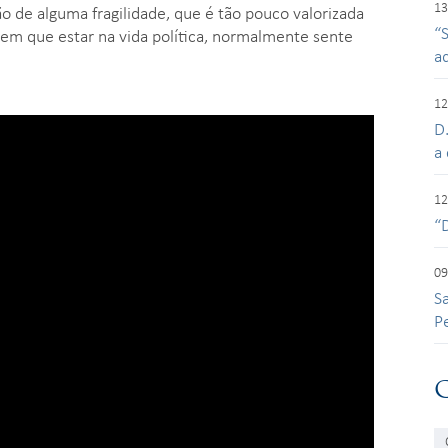
13
o de alguma fragilidade, que é tão pouco valorizada
“
m que estar na vida política, normalmente sente
a
12
D
a 
12
“
09
S
P