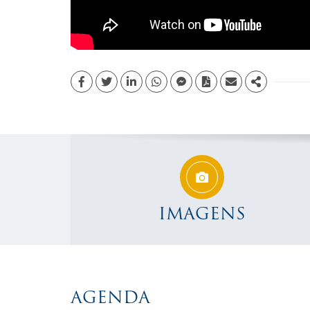
Facebook
Twitter
Linkedin
whatsapp
facebook messenger
PDF
Email
Share
IMAGENS
AGENDA