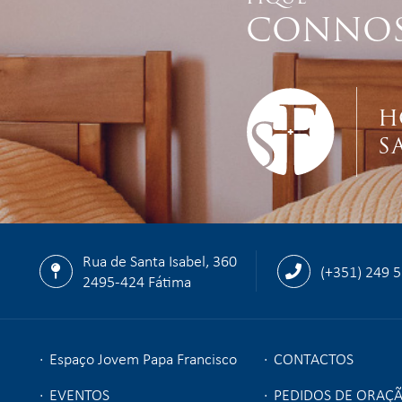
CONNO
H
S
Rua de Santa Isabel, 360
(+351) 249 
2495-424 Fátima
Espaço Jovem Papa Francisco
CONTACTOS
EVENTOS
PEDIDOS DE ORAÇ