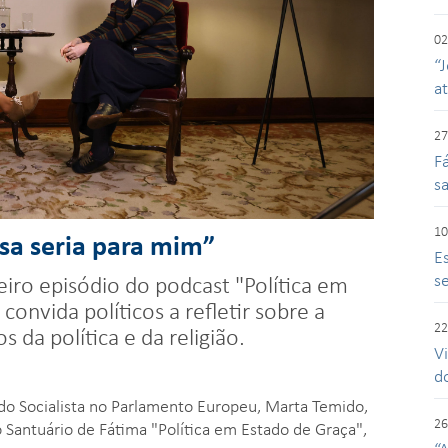
02
“J
a
27
F
s
10
osa seria para mim”
E
se
iro episódio do podcast "Política em
nvida políticos a refletir sobre a
22
da política e da religião.
V
d
ido Socialista no Parlamento Europeu, Marta Temido,
26
 Santuário de Fátima "Política em Estado de Graça",