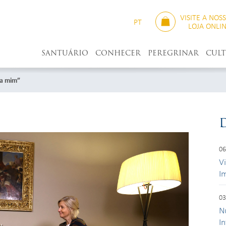
VISITE A NOS
PT
LOJA ONLI
SANTUÁRIO
CONHECER
PEREGRINAR
CUL
ra mim”
06
V
I
03
N
I