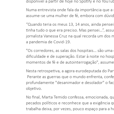
disponível a partir de hoje no Spotify e no YouTu
Numa entrevista onde fala da importância que a 
assume-se uma mulher de fé, embora com dúvid
“Quando teria os meus 13, 14 anos, ainda pensei 
tinha tudo o que era preciso. Mas pensei...”, a
jornalista Vanessa Cruz na qual recorda um dos 
a pandemia de Covid-19.
"Os corredores, as salas dos hospitais... são um
dificuldade e de superação. Estar à noite no hosp
momentos de fé e de autointerrogação", assume 
Nesta retrospetiva, a agora eurodeputada do Par
Perante as guerras que o mundo enfrenta, confe
profundamente "desanimador e desolador" o fact
objetivo.
No final, Marta Temido confessa, emocionada, qu
pecados políticos e reconhece que a exigênci
trabalha deixa, por vezes, pouco espaço para a 