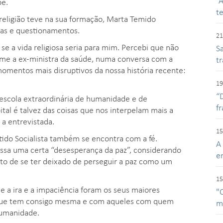
“
be.
t
religião teve na sua formação, Marta Temido
as e questionamentos.
21
se a vida religiosa seria para mim. Percebi que não
Sa
ssume a ex-ministra da saúde, numa conversa com a
t
momentos mais disruptivos da nossa história recente:
19
“
a escola extraordinária de humanidade e de
f
ital é talvez das coisas que nos interpelam mais a
a entrevistada.
15
tido Socialista também se encontra com a fé.
A
ssa uma certa “desesperança da paz”, considerando
e
o de se ter deixado de perseguir a paz como um
15
e a ira e a impaciência foram os seus maiores
"
a que tem consigo mesma e com aqueles com quem
m
humanidade.