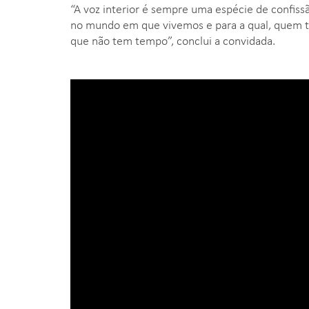
“A voz interior é sempre uma espécie de confissã
no mundo em que vivemos e para a qual, quem te
que não tem tempo”, conclui a convidada.