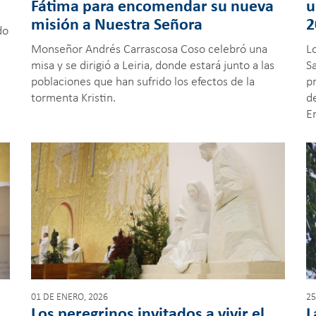
Fátima para encomendar su nueva
u
misión a Nuestra Señora
2
do
Monseñor Andrés Carrascosa Coso celebró una
Lo
misa y se dirigió a Leiria, donde estará junto a las
Sa
poblaciones que han sufrido los efectos de la
p
tormenta Kristin.
d
E
01 DE ENERO, 2026
25
Los peregrinos invitados a vivir el
L