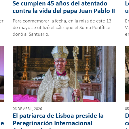
.
Se cumplen 45 años del atentado
L
contra la vida del papa Juan Pablo II
u
er
Para conmemorar la fecha, en la misa de este 13
E
de mayo se utilizó el cáliz que el Sumo Pontífice
Va
donó al Santuario.
e
06 DE ABRIL, 2026
05
El patriarca de Lisboa preside la
D
de
Peregrinación Internacional
c