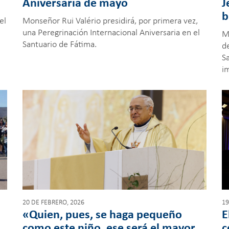
Aniversaria de mayo
J
b
el
Monseñor Rui Valério presidirá, por primera vez,
una Peregrinación Internacional Aniversaria en el
M
Santuario de Fátima.
d
S
im
20 DE FEBRERO, 2026
19
«Quien, pues, se haga pequeño
E
como este niño, ese será el mayor
c