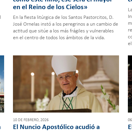
en el Reino de los Cielos»
La
I
l
En la fiesta litúrgica de los Santos Pastorcitos, D.
m
José Ornelas instó a los peregrinos a un cambio de
re
actitud que sitúe a los más frágiles y vulnerables
c
en el centro de todos los ámbitos de la vida.
el
10 DE FEBRERO, 2026
06
a
El Nuncio Apostólico acudió a
E