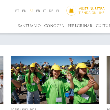
VISITE NUESTRA
PT
EN
ES
FR
IT
DE
PL
TIENDA ON LINE
SANTUARIO
CONOCER
PEREGRINAR
CULTU
10 DE JUNIO, 2026
30