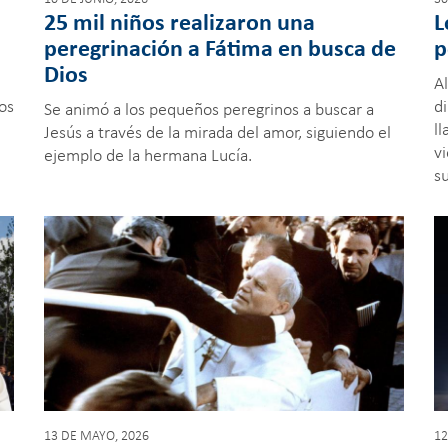
25 mil niños realizaron una
L
peregrinación a Fátima en busca de
p
Dios
Al
los
di
Se animó a los pequeños peregrinos a buscar a
l
Jesús a través de la mirada del amor, siguiendo el
v
ejemplo de la hermana Lucía.
s
13 DE MAYO, 2026
12