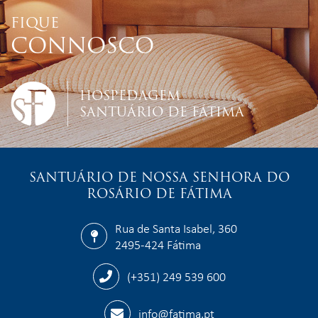
FIQUE
CONNOSCO
HOSPEDAGEM
SANTUÁRIO DE FÁTIMA
SANTUÁRIO DE NOSSA SENHORA DO
ROSÁRIO DE FÁTIMA
Rua de Santa Isabel, 360
2495-424 Fátima
(+351) 249 539 600
info@fatima.pt