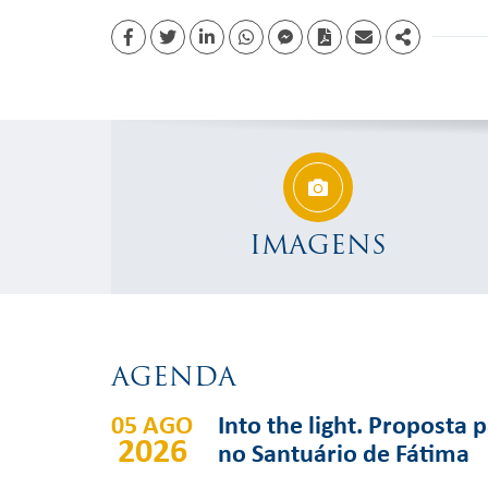
Facebook
Twitter
Linkedin
whatsapp
facebook messenger
PDF
Email
Share
IMAGENS
AGENDA
05 AGO
Into the light. Proposta 
2026
no Santuário de Fátima