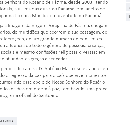
sa Senhora do Rosário de Fátima, desde 2003 , tendo
onais, a última das quais ao Panamá, em janeiro de
cipar na Jornada Mundial da Juventude no Panamá.
seja a Imagem da Virgem Peregrina de Fátima, chegam
inários, de multidões que acorrem à sua passagem, de
s celebrações, de um grande número de penitentes
da afluência de todo o género de pessoas: crianças,
s sociais e mesmo confissões religiosas diversas; em
e de abundantes graças alcançadas.
a pedido do cardeal D. António Marto, se estabeleceu
do o regresso da paz para o país que vive momentos
, cumprindo esse apelo de Nossa Senhora do Rosário
 todos os dias em ordem à paz, tem havido uma prece
programa oficial do Santuário.
REGRINA