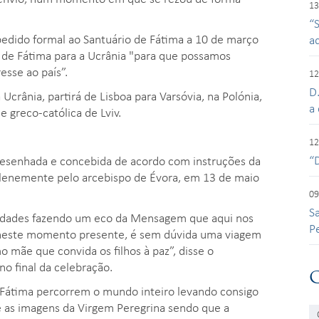
13
“
 pedido formal ao Santuário de Fátima a 10 de março
a
 de Fátima para a Ucrânia "para que possamos
esse ao país”.
12
D
ânia, partirá de Lisboa para Varsóvia, na Polónia,
a 
e greco-católica de Lviv.
12
“
desenhada e concebida de acordo com instruções da
solenemente pelo arcebispo de Évora, em 13 de maio
09
S
nidades fazendo um eco da Mensagem que aqui nos
P
, neste momento presente, é sem dúvida uma viagem
mãe que convida os filhos à paz”, disse o
o final da celebração.
 Fátima percorrem o mundo inteiro levando consigo
 as imagens da Virgem Peregrina sendo que a