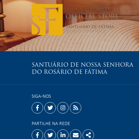
SANTUÁRIO DE NOSSA SENHORA
DO ROSÁRIO DE FÁTIMA
SIGA-NOS
facebook
twitter
instagram
rss
PARTILHE NA REDE
Facebook
Twitter
Linkedin
Email
Share