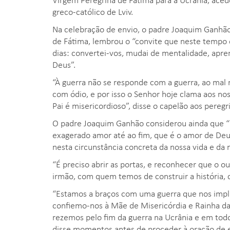
greco-católico de Lviv.
Na celebração de envio, o padre Joaquim Ganhão
de Fátima, lembrou o “convite que neste tempo
dias: convertei-vos, mudai de mentalidade, apre
Deus”.
“À guerra não se responde com a guerra, ao mal
com ódio, e por isso o Senhor hoje clama aos no
Pai é misericordioso”, disse o capelão aos pereg
O padre Joaquim Ganhão considerou ainda que “
exagerado amor até ao fim, que é o amor de De
nesta circunstância concreta da nossa vida e da n
“É preciso abrir as portas, e reconhecer que o ou
irmão, com quem temos de construir a história, co
“Estamos a braços com uma guerra que nos implica
confiemo-nos à Mãe de Misericórdia e Rainha da
rezemos pelo fim da guerra na Ucrânia e em todo
disse momentos antes de proceder à oração de