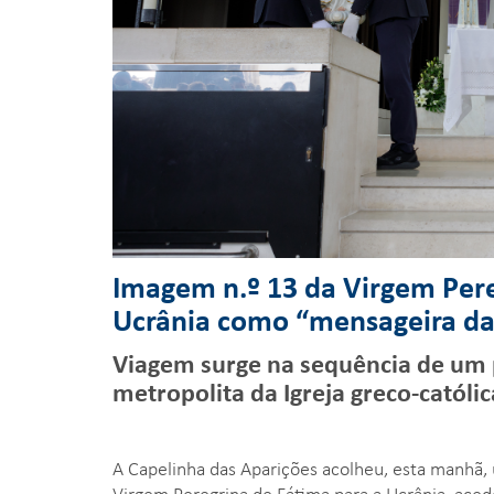
Imagem n.º 13 da Virgem Pere
Ucrânia como “mensageira da
Viagem surge na sequência de um 
metropolita da Igreja greco-católic
A Capelinha das Aparições acolheu, esta manhã,
Virgem Peregrina de Fátima para a Ucrânia, ace