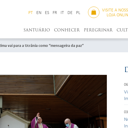
VISITE A NOS
PT
EN
ES
FR
IT
DE
PL
LOJA ONLI
SANTUÁRIO
CONHECER
PEREGRINAR
CUL
tima vai para a Ucrânia como “mensageira da paz”
06
V
I
03
N
I