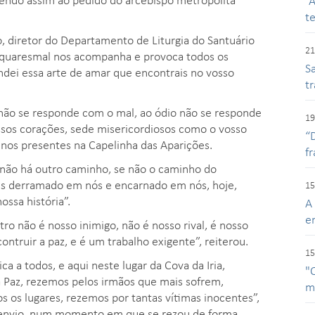
“
t
, diretor do Departamento de Liturgia do Santuário
21
 quaresmal nos acompanha e provoca todos os
Sa
ndei essa arte de amar que encontrais no vosso
t
 não se responde com o mal, ao ódio não se responde
19
ssos corações, sede misericordiosos como o vosso
“
rinos presentes na Capelinha das Aparições.
f
não há outro caminho, se não o caminho do
us derramado em nós e encarnado em nós, hoje,
15
ossa história”.
A
e
tro não é nosso inimigo, não é nosso rival, é nosso
ntruir a paz, e é um trabalho exigente”, reiterou.
15
 a todos, e aqui neste lugar da Cova da Iria,
"
 Paz, rezemos pelos irmãos que mais sofrem,
m
s os lugares, rezemos por tantas vítimas inocentes”,
 envio, num momento em que se rezou de forma