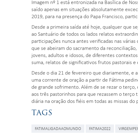
Imagem nº 1 está entronizada na Basílica de Nos
saído apenas em situações absolutamente exceci
2019, para na presença do Papa Francisco, parti
Desde a primeira saída até hoje, qualquer que 
ao Santuário de todos os lados relatos extraord
participações nunca antes verificadas nas vária
que se abeiram do sacramento da reconciliação, 
jovens, adultos e idosos, de diferentes contexto
suma, relatos de significativos frutos pastorais 
Desde o dia 21 de fevereiro que diariamente, e 
uma corrente de oração a partir de Fátima pedin
de grande sofrimento. Além de se rezar o terço
aos três pastorinhos para que rezassem o terço
diária na oração dos fiéis em todas as missas do 
TAGS
FATIMALIGADAAOMUNDO
FATIMA2022
VIRGEMPE