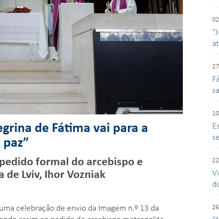
02
“J
a
27
F
s
10
grina de Fátima vai para a
E
se
 paz”
pedido formal do arcebispo e
22
a de Lviv, Ihor Vozniak
V
d
 uma celebração de envio da Imagem n.º 13 da
26
dendo assim ao pedido do arcebispo metropolita